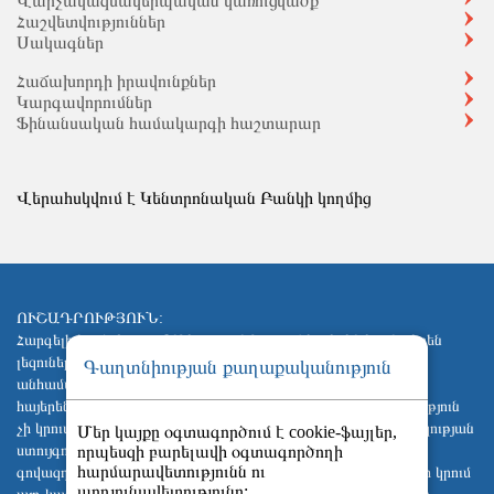
Վարչակազմակերպական կառուցվածք
Հաշվետվություններ
Սակագներ
Հաճախորդի իրավունքներ
Կարգավորումներ
Ֆինանսական համակարգի հաշտարար
Վերահսկվում է Կենտրոնական Բանկի կողմից
ՈՒՇԱԴՐՈՒԹՅՈՒՆ:
Հարգելի հաճախորդ, Ընկերության կայքում հայերեն և անգլերեն
լեզուներով հրապարակված տեղեկատվության միջև
Գաղտնիության քաղաքականություն
անհամապատասխանության դեպքում անհրաժեշտ է հիմնվել
հայերեն տարբերակի վրա: Ընկերությունը պատասխանատվություն
չի կրում իր կայքում հղումներով նշված այլ կայքերի բովանդակության
Մեր կայքը օգտագործում է cookie-ֆայլեր,
որպեսզի բարելավի օգտագործողի
ստույգության և արժանահավատության, այնտեղ տեղադրված
հարմարավետությունն ու
գովազդների համար, ինչպես նաև պատասխանատվություն չի կրում
արդյունավետությունը: