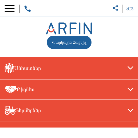
ՀԱՅ
Վարկային Հաշվիչ
Անհատներ
Բիզնես
Ֆերմերներ