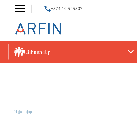
+374 10 545307
Անհատներ
Պրոգրես Վարկ «Ֆլեքս 1»
Գլխավոր
Պրոգրես Վարկ «Ֆլեքս 1»