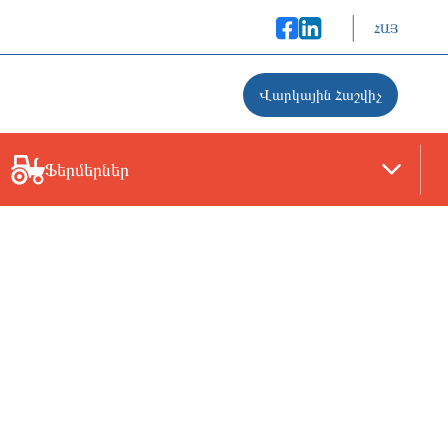
ՀԱՅ
Վարկային Հաշվիչ
Ֆերմերներ