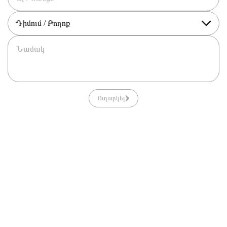
Դիմում / Բողոք
Ուղարկել