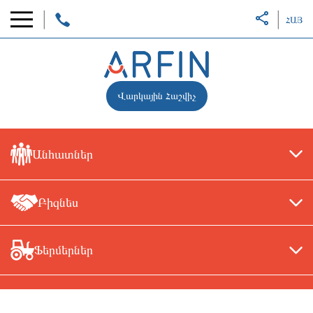
ՀԱՅ
Վարկային Հաշվիչ
Անհատներ
Բիզնես
Ֆերմերներ