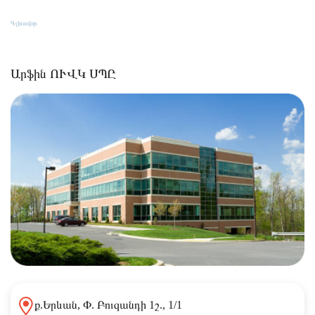
Կապ
Գլխավոր
Կապ
Արֆին ՈՒՎԿ ՍՊԸ
ք.Երևան, Փ. Բուզանդի 1շ., 1/1